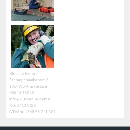
Klussen Expert
Stoomgemaalstraat 2
1069WS Amsterdam
085-4015298
info@klussen-expert.nl
Kvk 34116426
BTW nr. 1868.58.711 B01